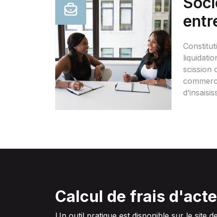
Soci
entr
Constitut
liquidatio
scission 
commerci
d’insaisiss
Calcul de frais d'acte
Un outil pratique est disponible sur le site d