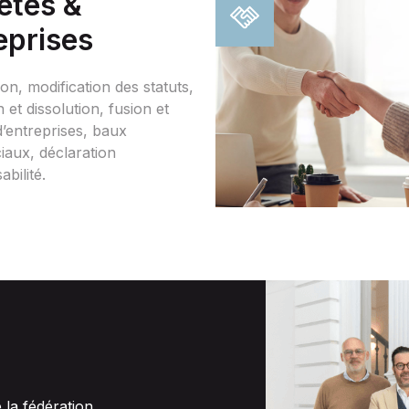
étés &
eprises
ion, modification des statuts,
n et dissolution, fusion et
d’entreprises, baux
aux, déclaration
abilité.
e la fédération