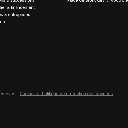
ons & successions
Place de Bronckart 17, 4000 Li
lier & financement
és & entreprises
ion
réservés -
Cookies et Politique de protection des données