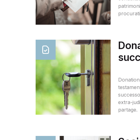
patrimoni
procurat
Dona
succ
Donation
testament
successo
extra-judi
partage.